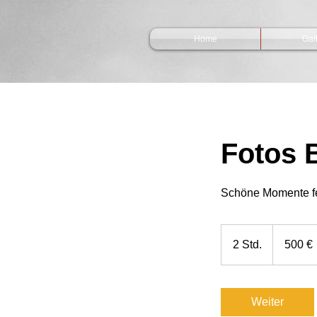
Home
Gal
Fotos 
Schöne Momente fe
500
Euro
2 Std.
2
500 €
S
t
d
Weiter
.