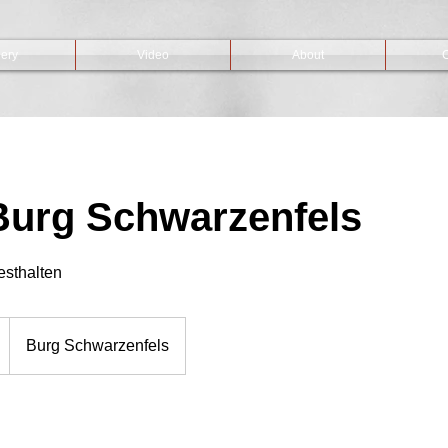
lery
Video
About
C
Burg Schwarzenfels
sthalten
Burg Schwarzenfels